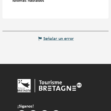
Idiomas hablados
Idiomas hablados
Señalar un error
¡Síganos!