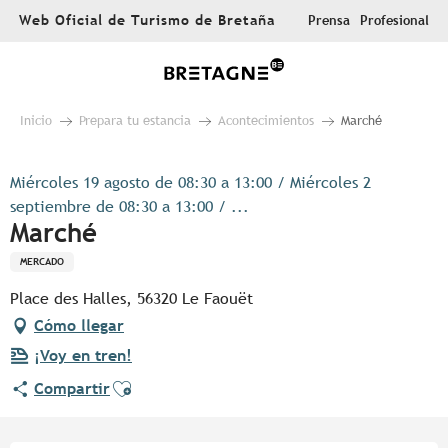
Aller
Web Oficial de Turismo de Bretaña
Prensa
Profesional
au
contenu
principal
Inicio
Prepara tu estancia
Acontecimientos
Marché
Miércoles 19 agosto de 08:30 a 13:00 / Miércoles 2
septiembre de 08:30 a 13:00 / ...
Marché
MERCADO
Place des Halles, 56320 Le Faouët
Cómo llegar
¡Voy en tren!
Ajouter aux favoris
Compartir