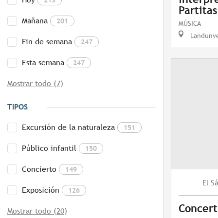
Partitas
Mañana
201
MÚSICA
Landunv
Fin de semana
247
Esta semana
247
Mostrar todo (7)
TIPOS
Excursión de la naturaleza
151
Público infantil
150
Concierto
149
S
El
Exposición
126
Concert
Mostrar todo (20)