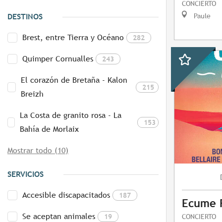
CONCIERTO
Paule
DESTINOS
Brest, entre Tierra y Océano
282
Quimper Cornualles
243
El corazón de Bretaña - Kalon
215
Breizh
La Costa de granito rosa - La
153
Bahía de Morlaix
Mostrar todo (10)
SERVICIOS
Accesible discapacitados
187
Ecume F
Se aceptan animales
19
CONCIERTO