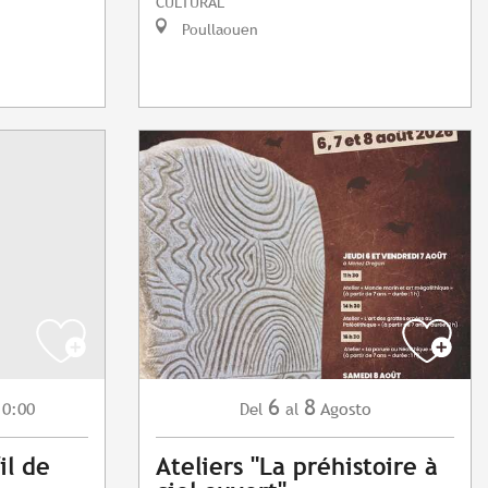
CULTURAL
Poullaouen
6
8
10:00
Agosto
Del
al
il de
Ateliers "La préhistoire à