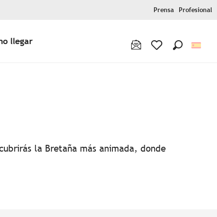
Prensa
Profesional
o llegar
Buscar
Voir les favoris
favoris
escubrirás la Bretaña más animada, donde