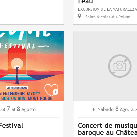
l'eau
EXCURSIÓN DE LA NATURALEZA
Saint-Nicolas-du-Pélem
7
8
8
Agosto
Sábado
Ago.
a 
Del
al
El
estival
Concert de musiq
baroque au Châte