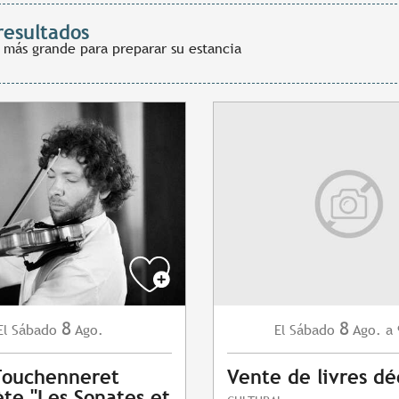
resultados
 más grande para preparar su estancia
8
8
Sábado
Ago.
Sábado
Ago.
a 
El
El
Fouchenneret
Vente de livres dé
ète "Les Sonates et