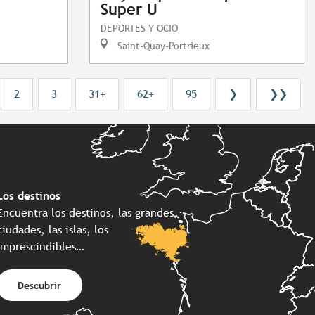
Super U
DEPORTES Y OCIO
Saint-Quay-Portrieux
2
3
31+
62+
95
❯
❯❯
Los destinos
Encuentra los destinos, las grandes
ciudades, las islas, los
imprescindibles…
Descubrir