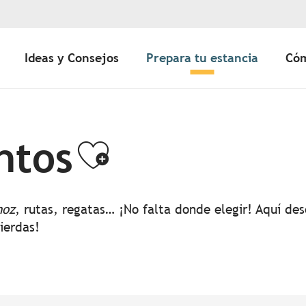
Ideas y Consejos
Prepara tu estancia
Cóm
ntos
Ajouter aux 
noz
, rutas, regatas… ¡No falta donde elegir! Aquí d
pierdas!