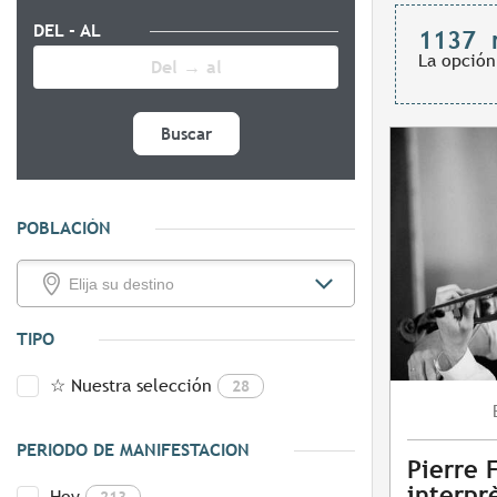
DEL - AL
1137
La opción
Buscar
POBLACIÓN
TIPO
☆ Nuestra selección
28
PERIODO DE MANIFESTACION
Pierre 
interpr
Hoy
213