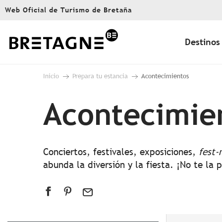
Aller
Web Oficial de Turismo de Bretaña
au
contenu
principal
Destinos
Inicio
Prepara tu estancia
Acontecimientos
Acontecimie
Conciertos, festivales, exposiciones,
fest-
abunda la diversión y la fiesta. ¡No te la 