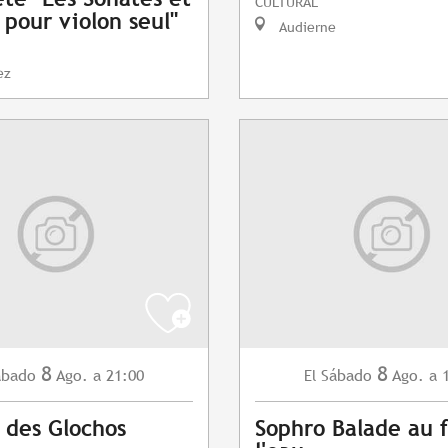
CULTURAL
 pour violon seul"
Audierne
ez
8
8
ábado
Ago.
a 21:00
Sábado
Ago.
a 
El
 des Glochos
Sophro Balade au f