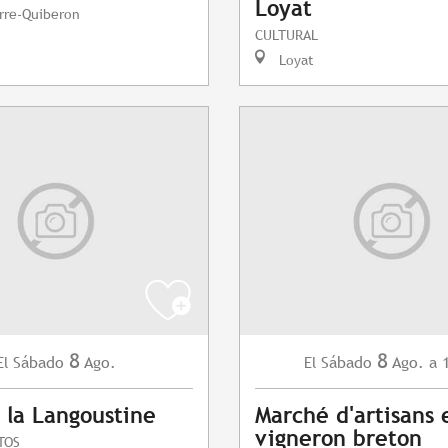
Loyat
rre-Quiberon
CULTURAL
Loyat
8
8
Sábado
Ago.
Sábado
Ago.
a 
El
El
 la Langoustine
Marché d'artisans 
vigneron breton
TOS