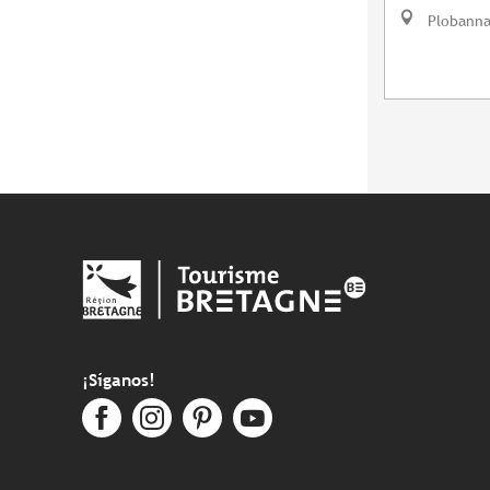
Plobanna
¡Síganos!