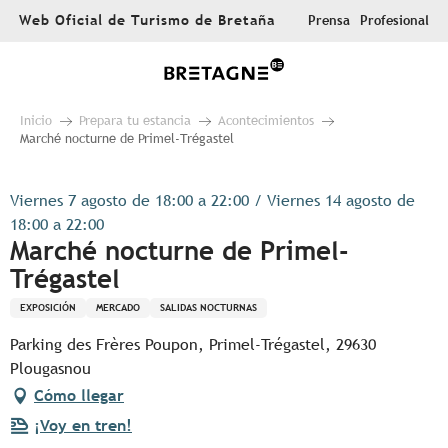
Aller
Web Oficial de Turismo de Bretaña
Prensa
Profesional
au
contenu
principal
Inicio
Prepara tu estancia
Acontecimientos
Marché nocturne de Primel-Trégastel
Viernes 7 agosto de 18:00 a 22:00 / Viernes 14 agosto de
18:00 a 22:00
Marché nocturne de Primel-
Trégastel
EXPOSICIÓN
MERCADO
SALIDAS NOCTURNAS
Parking des Frères Poupon, Primel-Trégastel, 29630
Plougasnou
Cómo llegar
¡Voy en tren!