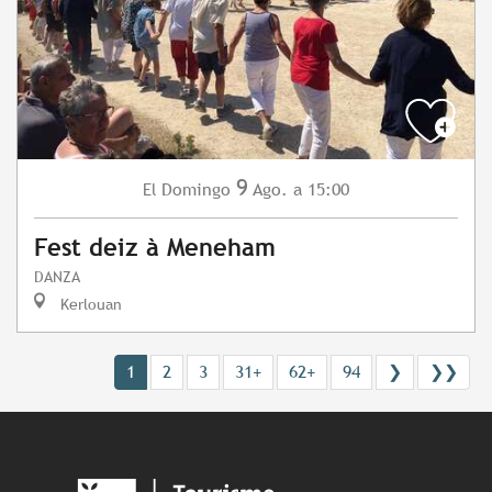
9
Domingo
Ago.
a 15:00
El
Fest deiz à Meneham
DANZA
Kerlouan
1
2
3
31+
62+
94
❯
❯❯