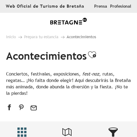
Aller
Web Oficial de Turismo de Bretaña
Prensa
Profesional
au
contenu
principal
Inicio
Prepara tu estancia
Acontecimientos
Acontecimientos
Ajouter au
Conciertos, festivales, exposiciones,
fest-noz
, rutas,
regatas… ¡No falta donde elegir! Aquí descubrirás la Bretaña
más animada, donde abunda la diversión y la fiesta. ¡No te
la pierdas!