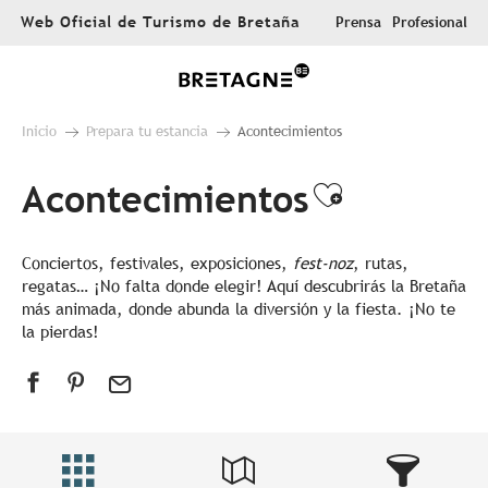
Aller
Web Oficial de Turismo de Bretaña
Prensa
Profesional
au
contenu
principal
Inicio
Prepara tu estancia
Acontecimientos
Acontecimientos
Ajouter au
Conciertos, festivales, exposiciones,
fest-noz
, rutas,
regatas… ¡No falta donde elegir! Aquí descubrirás la Bretaña
más animada, donde abunda la diversión y la fiesta. ¡No te
la pierdas!