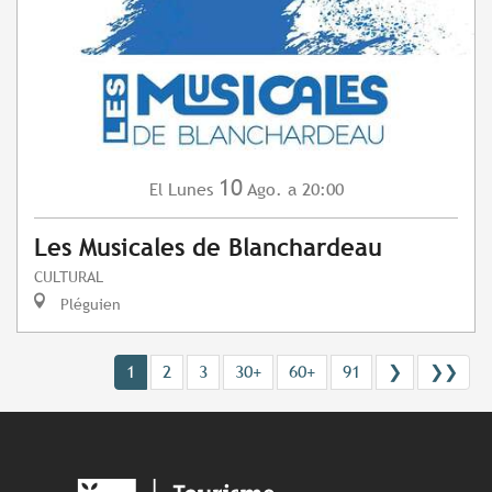
10
Lunes
Ago.
a 20:00
El
Les Musicales de Blanchardeau
CULTURAL
Pléguien
1
2
3
30+
60+
91
❯
❯❯