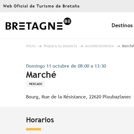
Aller
Web Oficial de Turismo de Bretaña
au
contenu
principal
Destinos
Inicio
Prepara tu estancia
Acontecimientos
March
Domingo 11 octubre de 08:00 a 13:30
Marché
MERCADO
Bourg, Rue de la Résistance, 22620 Ploubazlanec
Horarios