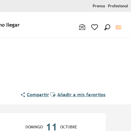
Prensa
Profesional
o llegar
Buscar
Voir les favoris
Ajouter aux favoris
Compartir
Añadir a mis favoritos
Horarios y datos de contac
11
DOMINGO
OCTUBRE