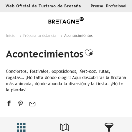
Aller
Web Oficial de Turismo de Bretaña
Prensa
Profesional
au
contenu
principal
Inicio
Prepara tu estancia
Acontecimientos
Acontecimientos
Ajouter au
Conciertos, festivales, exposiciones,
fest-noz
, rutas,
regatas… ¡No falta donde elegir! Aquí descubrirás la Bretaña
más animada, donde abunda la diversión y la fiesta. ¡No te
la pierdas!