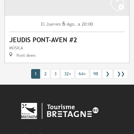
6
Jueves
Ago.
a 20:00
El
JEUDIS PONT-AVEN #2
MÚSICA
Pont-Aven
1
2
3
32+
64+
98
❯
❯❯