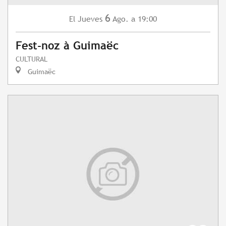
6
Jueves
Ago.
a 19:00
El
Fest-noz à Guimaëc
CULTURAL
Guimaëc