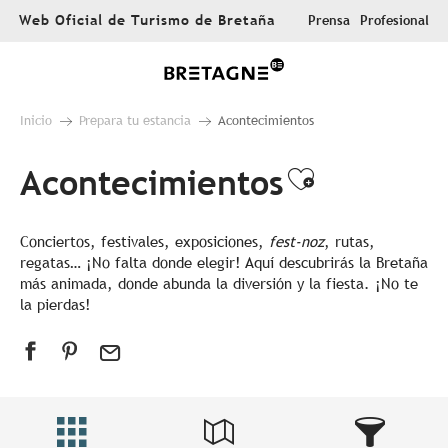
Aller
Web Oficial de Turismo de Bretaña
Prensa
Profesional
au
contenu
principal
Inicio
Prepara tu estancia
Acontecimientos
Acontecimientos
Ajouter au
Conciertos, festivales, exposiciones,
fest-noz
, rutas,
regatas… ¡No falta donde elegir! Aquí descubrirás la Bretaña
más animada, donde abunda la diversión y la fiesta. ¡No te
la pierdas!