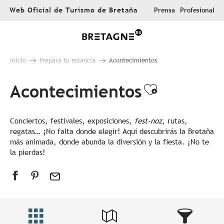
Aller
Web Oficial de Turismo de Bretaña
Prensa
Profesional
au
contenu
principal
Inicio
Prepara tu estancia
Acontecimientos
Acontecimientos
Ajouter au
Conciertos, festivales, exposiciones,
fest-noz
, rutas,
regatas… ¡No falta donde elegir! Aquí descubrirás la Bretaña
más animada, donde abunda la diversión y la fiesta. ¡No te
la pierdas!