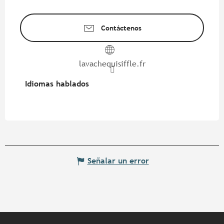
Contáctenos
lavachequisiffle.fr
Idiomas hablados
Idiomas hablados
Señalar un error