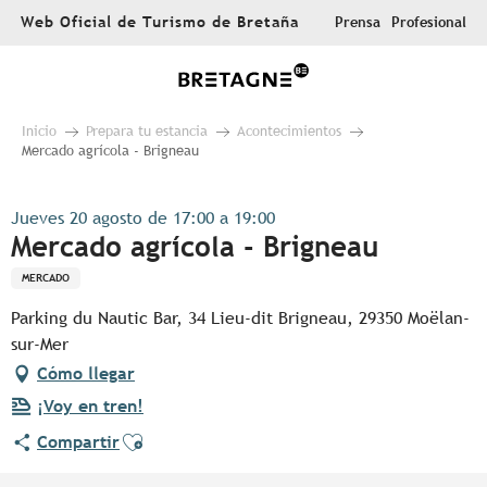
Aller
Web Oficial de Turismo de Bretaña
Prensa
Profesional
au
contenu
principal
Inicio
Prepara tu estancia
Acontecimientos
Mercado agrícola - Brigneau
Jueves 20 agosto de 17:00 a 19:00
Mercado agrícola - Brigneau
MERCADO
Parking du Nautic Bar, 34 Lieu-dit Brigneau, 29350 Moëlan-
sur-Mer
Cómo llegar
¡Voy en tren!
Ajouter aux favoris
Compartir