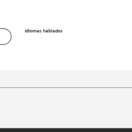
Idiomas hablados
Idiomas hablados