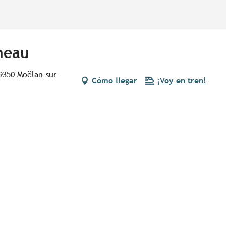
gneau
29350 Moëlan-sur-
Cómo llegar
¡Voy en tren!