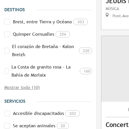
JEUDIS
MÚSICA
DESTINOS
Pont-Ave
Brest, entre Tierra y Océano
303
Quimper Cornualles
256
El corazón de Bretaña - Kalon
220
Breizh
La Costa de granito rosa - La
160
Bahía de Morlaix
Mostrar todo (10)
SERVICIOS
Accesible discapacitados
202
Concert
Se aceptan animales
20