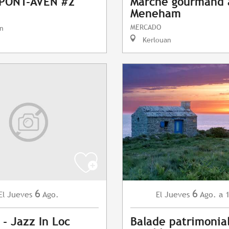
 PONT-AVEN #2
Marché gourmand 
Meneham
MERCADO
n
Kerlouan
6
6
Jueves
Ago.
Jueves
Ago.
a 
El
El
 - Jazz In Loc
Balade patrimonia