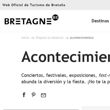
Aller
Web Oficial de Turismo de Bretaña
au
contenu
principal
Destinos
Inicio
Prepara tu estancia
Acontecimientos
Acontecimie
Conciertos, festivales, exposiciones,
fest-
abunda la diversión y la fiesta. ¡No te la 