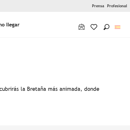
Prensa
Profesional
o llegar
Buscar
Voir les favoris
favoris
escubrirás la Bretaña más animada, donde