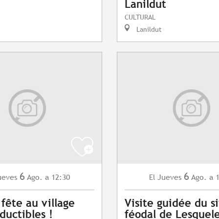
Lanildut
CULTURAL
Lanildut
6
6
ueves
Ago.
a 12:30
Jueves
Ago.
a 
El
 fête au village
Visite guidée du s
ductibles !
féodal de Lesquel