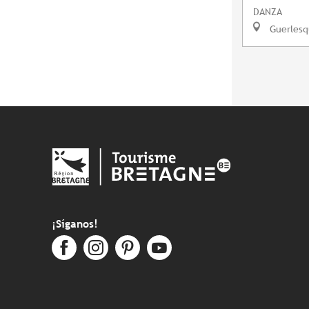
DANZA
Guerlesq
¡Síganos!