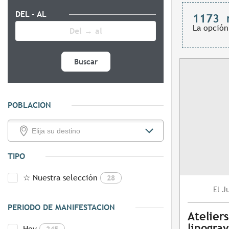
DEL - AL
1173
La opción
Buscar
POBLACIÓN
TIPO
☆ Nuestra selección
28
J
El
PERIODO DE MANIFESTACION
Atelier
linogra
Hoy
245