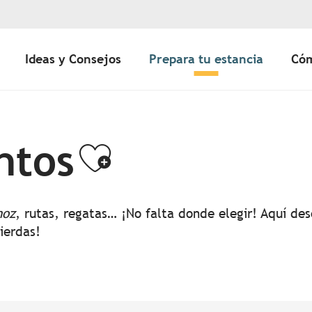
Ideas y Consejos
Prepara tu estancia
Cóm
ntos
Ajouter aux 
noz
, rutas, regatas… ¡No falta donde elegir! Aquí d
pierdas!