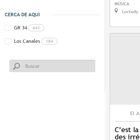
MÚSICA
Loctudy
CERCA DE AQUÍ
GR 34
641
Los Canales
184
J
El
C’est la
des irré