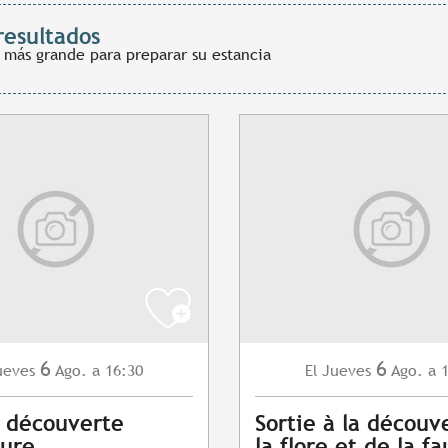
resultados
 más grande para preparar su estancia
6
6
ueves
Ago.
a 16:30
Jueves
Ago.
a 
El
s découverte
Sortie à la découv
vure
la flore et de la f