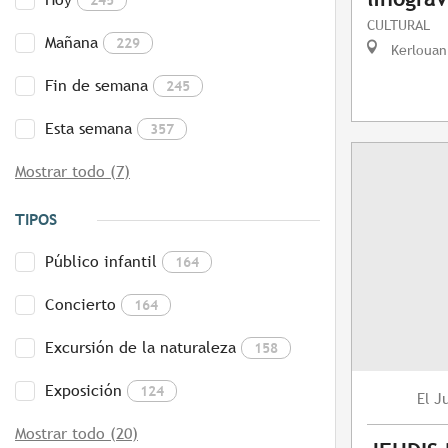
CULTURAL
Mañana
229
Kerlouan
Fin de semana
245
Esta semana
357
Mostrar todo (7)
TIPOS
Público infantil
164
Concierto
164
Excursión de la naturaleza
158
Exposición
124
J
El
Mostrar todo (20)