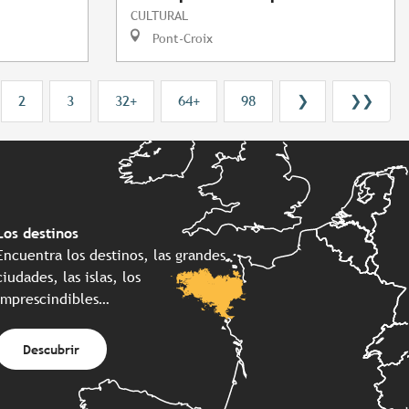
CULTURAL
Pont-Croix
2
3
32+
64+
98
❯
❯❯
Los destinos
Encuentra los destinos, las grandes
ciudades, las islas, los
imprescindibles…
Descubrir