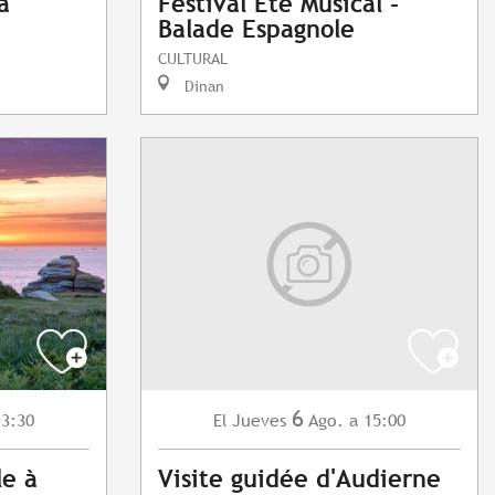
à
Festival Été Musical -
Balade Espagnole
CULTURAL
Dinan
6
13:30
Jueves
Ago.
a 15:00
El
le à
Visite guidée d'Audierne