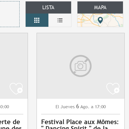
LISTA
MAPA
6
10:00
Jueves
Ago.
a 17:00
El
erte de
Festival Place aux Mômes:
aune des
" Dancing Spirit " de la