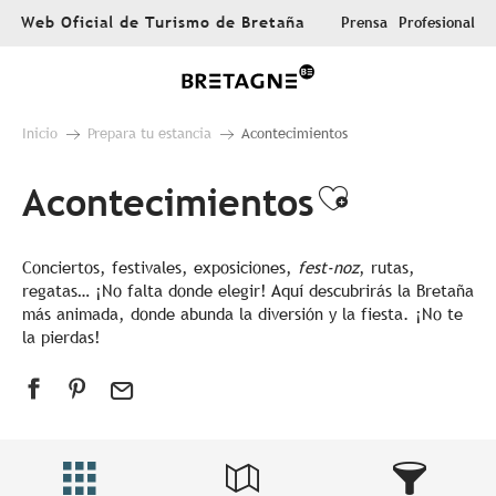
Aller
Web Oficial de Turismo de Bretaña
Prensa
Profesional
au
contenu
principal
Inicio
Prepara tu estancia
Acontecimientos
Acontecimientos
Ajouter au
Conciertos, festivales, exposiciones,
fest-noz
, rutas,
regatas… ¡No falta donde elegir! Aquí descubrirás la Bretaña
más animada, donde abunda la diversión y la fiesta. ¡No te
la pierdas!