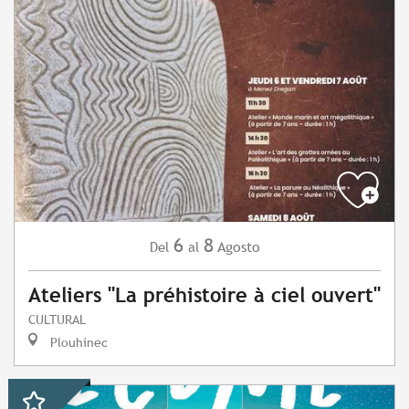
6
8
Agosto
Del
al
Ateliers "La préhistoire à ciel ouvert"
CULTURAL
Plouhinec