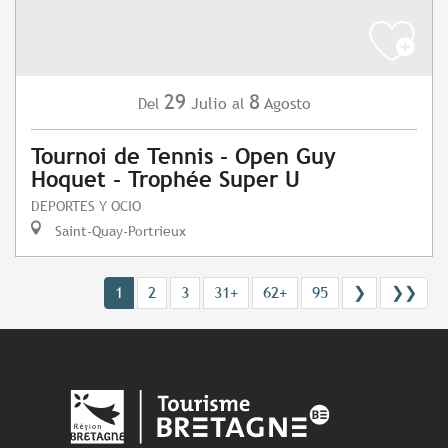
29
8
Julio
Agosto
Del
al
Tournoi de Tennis - Open Guy
Hoquet - Trophée Super U
DEPORTES Y OCIO
Saint-Quay-Portrieux
1
2
3
31+
62+
95
❯
❯❯