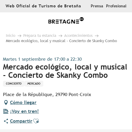
Aller
Web Oficial de Turismo de Bretaña
Prensa
Profesional
au
contenu
principal
Inicio
Prepara tu estancia
Acontecimientos
Mercado ecológico, local y musical - Concierto de Skanky Combo
Martes 1 septiembre de 17:00 a 22:30
Mercado ecológico, local y musical
- Concierto de Skanky Combo
CONCIERTO
MERCADO
Place de la République, 29790 Pont-Croix
Cómo llegar
¡Voy en tren!
Ajouter aux favoris
Compartir