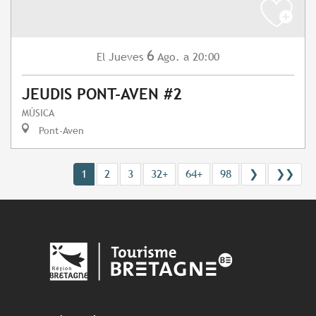
6
Jueves
Ago.
a 20:00
El
JEUDIS PONT-AVEN #2
MÚSICA
Pont-Aven
1
2
3
32+
64+
98
❯
❯❯