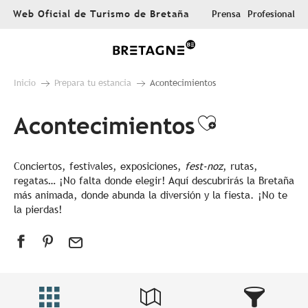
Aller
Web Oficial de Turismo de Bretaña
Prensa
Profesional
au
contenu
principal
Inicio
Prepara tu estancia
Acontecimientos
Acontecimientos
Ajouter au
Conciertos, festivales, exposiciones,
fest-noz
, rutas,
regatas… ¡No falta donde elegir! Aquí descubrirás la Bretaña
más animada, donde abunda la diversión y la fiesta. ¡No te
la pierdas!