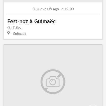
6
Jueves
Ago.
a 19:00
El
Fest-noz à Guimaëc
CULTURAL
Guimaëc