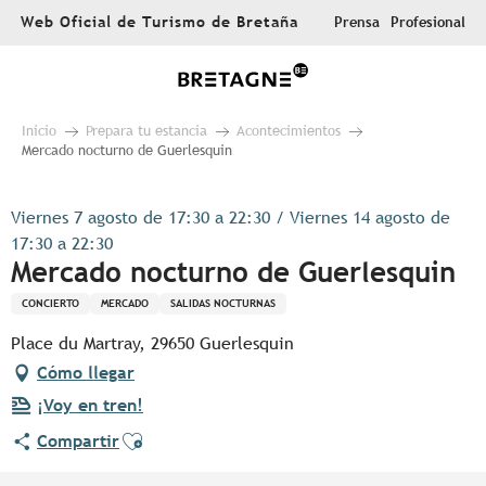
Aller
Web Oficial de Turismo de Bretaña
Prensa
Profesional
au
contenu
principal
Inicio
Prepara tu estancia
Acontecimientos
Mercado nocturno de Guerlesquin
Viernes 7 agosto de 17:30 a 22:30 / Viernes 14 agosto de
17:30 a 22:30
Mercado nocturno de Guerlesquin
CONCIERTO
MERCADO
SALIDAS NOCTURNAS
Place du Martray, 29650 Guerlesquin
Cómo llegar
¡Voy en tren!
Ajouter aux favoris
Compartir