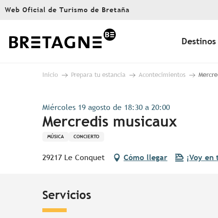
Aller
Web Oficial de Turismo de Bretaña
au
contenu
principal
Destinos
Inicio
Prepara tu estancia
Acontecimientos
Mercre
Miércoles 19 agosto de 18:30 a 20:00
Mercredis musicaux
MÚSICA
CONCIERTO
29217 Le Conquet
Cómo llegar
¡Voy en 
Servicios