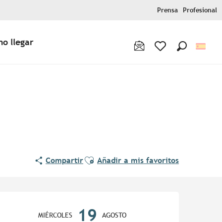
Prensa
Profesional
o llegar
Buscar
Voir les favoris
Ajouter aux favoris
Compartir
Añadir a mis favoritos
Horarios y datos de contac
19
MIÉRCOLES
AGOSTO