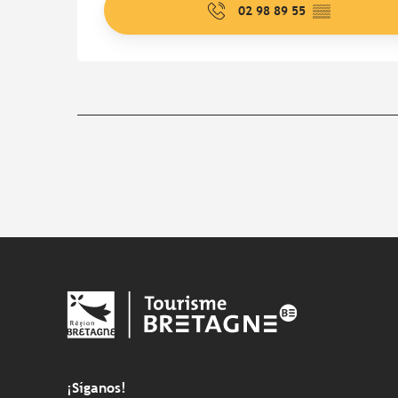
02 98 89 55
▒▒
¡Síganos!