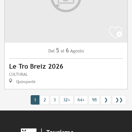
5
6
Agosto
Del
al
Le Tro Breiz 2026
CULTURAL
Quimperlé
1
2
3
32+
64+
98
❯
❯❯