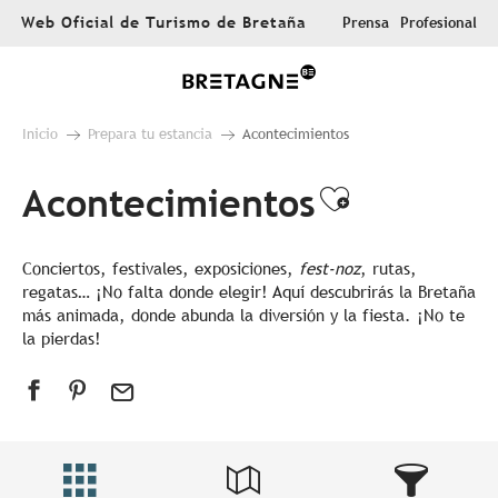
Aller
Web Oficial de Turismo de Bretaña
Prensa
Profesional
au
contenu
principal
Inicio
Prepara tu estancia
Acontecimientos
Acontecimientos
Ajouter au
Conciertos, festivales, exposiciones,
fest-noz
, rutas,
regatas… ¡No falta donde elegir! Aquí descubrirás la Bretaña
más animada, donde abunda la diversión y la fiesta. ¡No te
la pierdas!