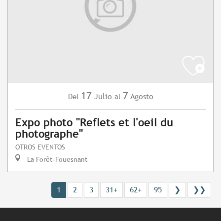
17
7
Julio
Agosto
Del
al
Expo photo "Reflets et l'oeil du
photographe"
OTROS EVENTOS
La Forêt-Fouesnant
1
2
3
31+
62+
95
❯
❯❯