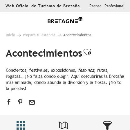
Aller
Web Oficial de Turismo de Bretaña
Prensa
Profesional
au
contenu
principal
Inicio
Prepara tu estancia
Acontecimientos
Acontecimientos
Ajouter au
Conciertos, festivales, exposiciones,
fest-noz
, rutas,
regatas… ¡No falta donde elegir! Aquí descubrirás la Bretaña
más animada, donde abunda la diversión y la fiesta. ¡No te
la pierdas!