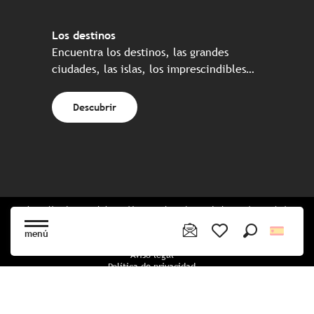
Los destinos
Encuentra los destinos, las grandes
ciudades, las islas, los imprescindibles…
Descubrir
Web realizada en colaboración con el conjunto de los socios turísticos
bretones
menú
Buscar
Voir les favoris
Aviso legal
Política de privacidad
Política de Cookies
Configuración de cookies
Reserva CGU