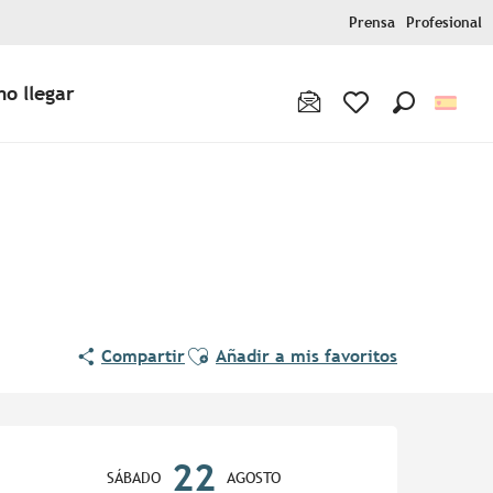
Prensa
Profesional
o llegar
Buscar
Voir les favoris
Ajouter aux favoris
Compartir
Añadir a mis favoritos
Horarios y datos de contac
22
SÁBADO
AGOSTO