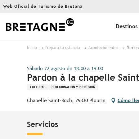
Aller
Web Oficial de Turismo de Bretaña
au
contenu
principal
Destinos
Inicio
Prepara tu estancia
Acontecimientos
Pardon
Sábado 22 agosto de 18:00 a 19:00
Pardon à la chapelle Sain
CULTURAL
PEREGRINACIÓN Y PROCESIÓN
Chapelle Saint-Roch, 29830 Plourin
Cómo lle
Servicios