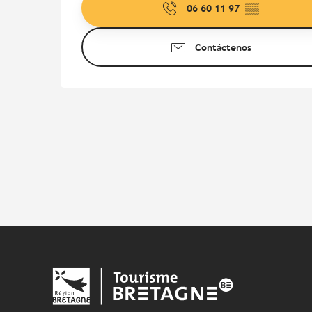
06 60 11 97
▒▒
Contáctenos