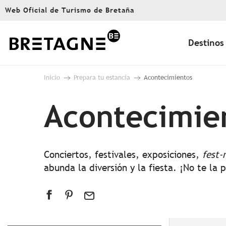
Aller
Web Oficial de Turismo de Bretaña
au
contenu
principal
Destinos
Inicio
Prepara tu estancia
Acontecimientos
Acontecimie
Conciertos, festivales, exposiciones,
fest-
abunda la diversión y la fiesta. ¡No te la 