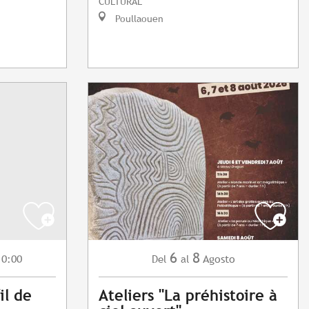
CULTURAL
Poullaouen
6
8
10:00
Agosto
Del
al
il de
Ateliers "La préhistoire à