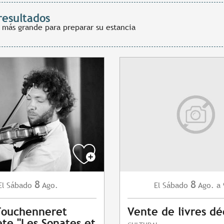
resultados
 más grande para preparar su estancia
8
8
Sábado
Ago.
Sábado
Ago.
a 
El
El
Fouchenneret
Vente de livres dé
ète "Les Sonates et