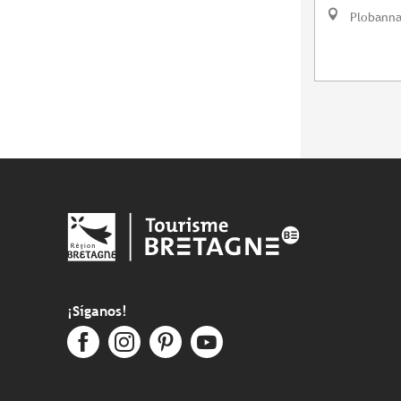
Plobanna
¡Síganos!