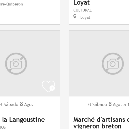
Loyat
rre-Quiberon
CULTURAL
Loyat
8
8
Sábado
Ago.
Sábado
Ago.
a 
El
El
 la Langoustine
Marché d'artisans 
vigneron breton
TOS