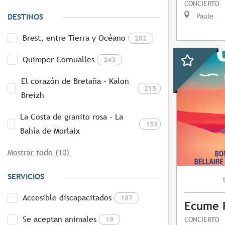
CONCIERTO
Paule
DESTINOS
Brest, entre Tierra y Océano
282
Quimper Cornualles
243
El corazón de Bretaña - Kalon
215
Breizh
La Costa de granito rosa - La
153
Bahía de Morlaix
Mostrar todo (10)
SERVICIOS
Accesible discapacitados
187
Ecume F
Se aceptan animales
19
CONCIERTO