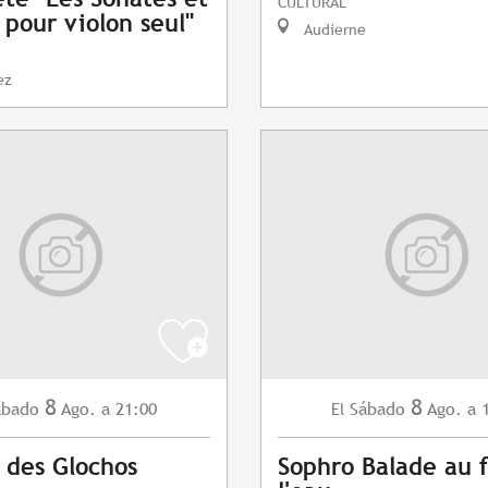
CULTURAL
 pour violon seul"
Audierne
ez
8
8
ábado
Ago.
a 21:00
Sábado
Ago.
a 
El
 des Glochos
Sophro Balade au f