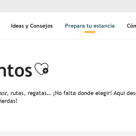
Ideas y Consejos
Prepara tu estancia
Cóm
ntos
Ajouter aux 
noz
, rutas, regatas… ¡No falta donde elegir! Aquí d
pierdas!