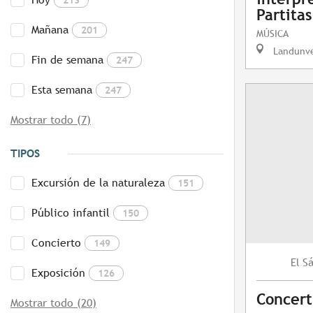
Partitas
Mañana
201
MÚSICA
Landunv
Fin de semana
247
Esta semana
247
Mostrar todo (7)
TIPOS
Excursión de la naturaleza
151
Público infantil
150
Concierto
149
S
El
Exposición
126
Concert
Mostrar todo (20)