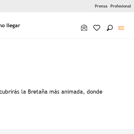
Prensa
Profesional
o llegar
Buscar
Voir les favoris
favoris
escubrirás la Bretaña más animada, donde