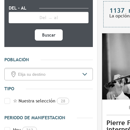
DEL - AL
1137
La opción
Buscar
POBLACIÓN
TIPO
☆ Nuestra selección
28
PERIODO DE MANIFESTACION
Pierre 
interpr
Hoy
213