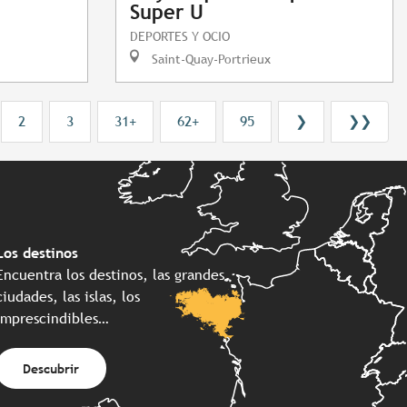
Super U
DEPORTES Y OCIO
Saint-Quay-Portrieux
2
3
31+
62+
95
❯
❯❯
Los destinos
Encuentra los destinos, las grandes
ciudades, las islas, los
imprescindibles…
Descubrir