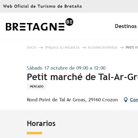
Aller
Web Oficial de Turismo de Bretaña
au
contenu
principal
Destinos
Inicio
Prepara tu estancia
Acontecimientos
Petit 
Sábado 17 octubre de 09:00 a 12:00
Petit marché de Tal-Ar-G
MERCADO
Rond Point de Tal Ar Groas, 29160 Crozon
Cóm
Horarios