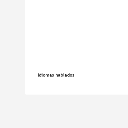
Idiomas hablados
Idiomas hablados