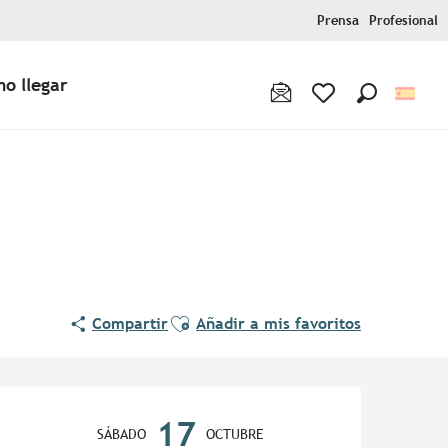
Prensa
Profesional
o llegar
Buscar
Voir les favoris
Ajouter aux favoris
Compartir
Añadir a mis favoritos
Horarios y datos de contac
17
SÁBADO
OCTUBRE