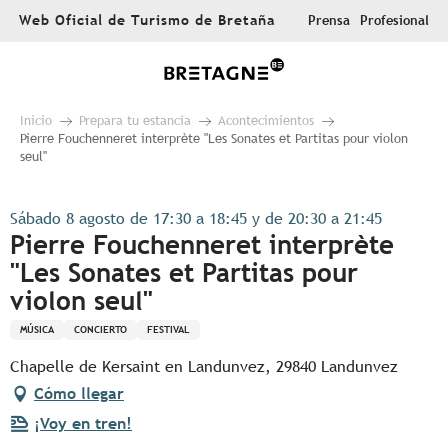
Aller
Web Oficial de Turismo de Bretaña
Prensa
Profesional
au
contenu
principal
Inicio
Prepara tu estancia
Acontecimientos
Pierre Fouchenneret interprète "Les Sonates et Partitas pour violon
seul"
Sábado 8 agosto de 17:30 a 18:45 y de 20:30 a 21:45
Pierre Fouchenneret interprète
"Les Sonates et Partitas pour
violon seul"
MÚSICA
CONCIERTO
FESTIVAL
Chapelle de Kersaint en Landunvez, 29840 Landunvez
Cómo llegar
¡Voy en tren!