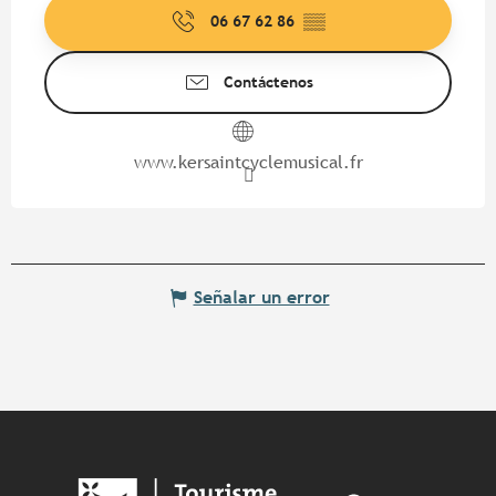
06 67 62 86
▒▒
Contáctenos
www.kersaintcyclemusical.fr
Señalar un error