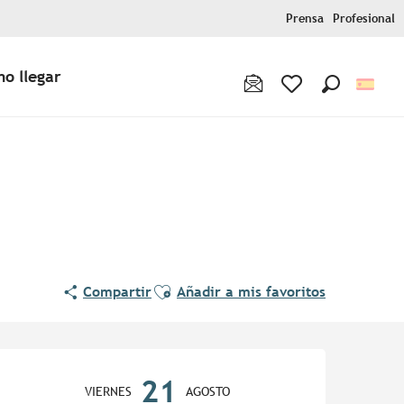
Prensa
Profesional
o llegar
Buscar
Voir les favoris
Ajouter aux favoris
Compartir
Añadir a mis favoritos
Horarios y datos de contac
21
VIERNES
AGOSTO