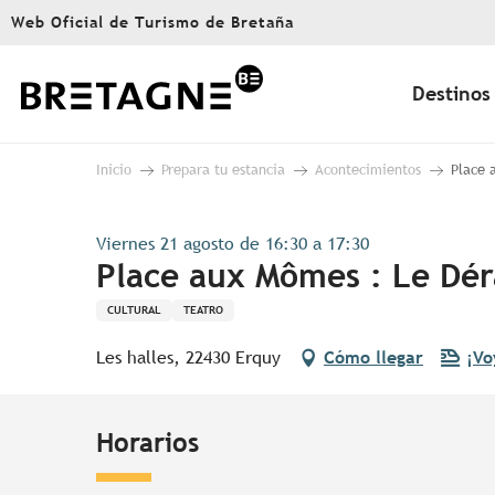
Aller
Web Oficial de Turismo de Bretaña
au
contenu
principal
Destinos
Inicio
Prepara tu estancia
Acontecimientos
Place 
Viernes 21 agosto de 16:30 a 17:30
Place aux Mômes : Le Déra
CULTURAL
TEATRO
Les halles, 22430 Erquy
Cómo llegar
¡Vo
Horarios