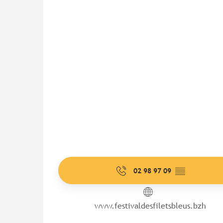
02 98 97 09
▒▒
www.festivaldesfiletsbleus.bzh