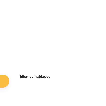
Idiomas hablados
Idiomas hablados