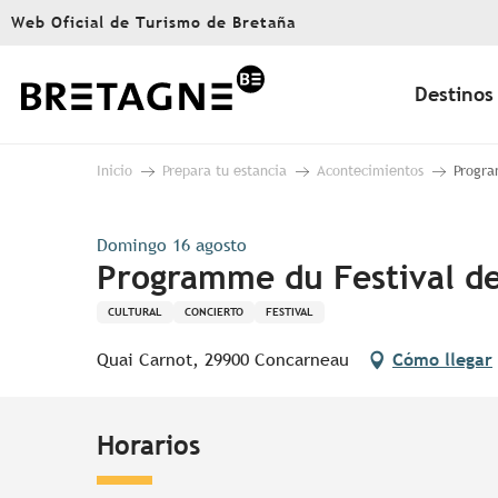
Aller
Web Oficial de Turismo de Bretaña
au
contenu
principal
Destinos
Inicio
Prepara tu estancia
Acontecimientos
Progra
Domingo 16 agosto
Programme du Festival de
CULTURAL
CONCIERTO
FESTIVAL
Quai Carnot, 29900 Concarneau
Cómo llegar
Horarios