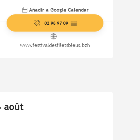
Añadir a Google Calendar
02 98 97 09
▒▒
www.festivaldesfiletsbleus.bzh
6 août