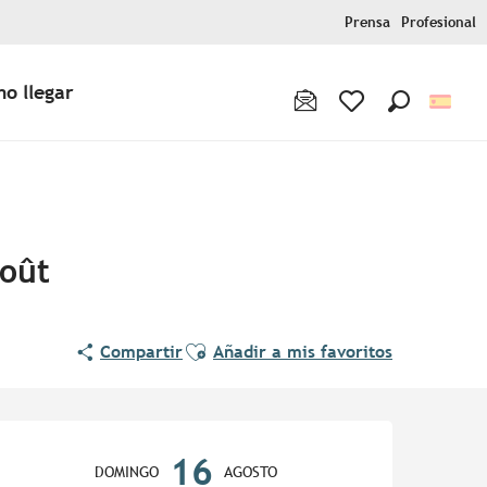
Prensa
Profesional
o llegar
Buscar
Voir les favoris
août
Ajouter aux favoris
Compartir
Añadir a mis favoritos
Horarios y datos de contac
16
DOMINGO
AGOSTO