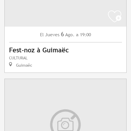
6
Jueves
Ago.
a 19:00
El
Fest-noz à Guimaëc
CULTURAL
Guimaëc