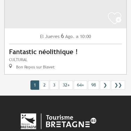
6
Jueves
Ago.
a 10:00
El
Fantastic néolithique !
CULTURAL
Bon Repos sur Blavet
1
2
3
32+
64+
98
❯
❯❯