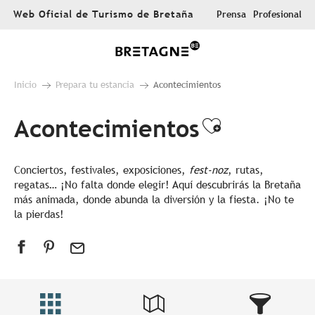
Aller
Web Oficial de Turismo de Bretaña
Prensa
Profesional
au
contenu
principal
Inicio
Prepara tu estancia
Acontecimientos
Acontecimientos
Ajouter au
Conciertos, festivales, exposiciones,
fest-noz
, rutas,
regatas… ¡No falta donde elegir! Aquí descubrirás la Bretaña
más animada, donde abunda la diversión y la fiesta. ¡No te
la pierdas!