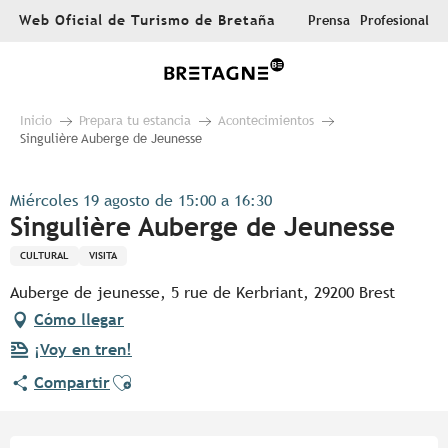
Aller
Web Oficial de Turismo de Bretaña
Prensa
Profesional
au
contenu
principal
Inicio
Prepara tu estancia
Acontecimientos
Singulière Auberge de Jeunesse
Miércoles 19 agosto de 15:00 a 16:30
Singulière Auberge de Jeunesse
CULTURAL
VISITA
Auberge de jeunesse, 5 rue de Kerbriant, 29200 Brest
Cómo llegar
¡Voy en tren!
Ajouter aux favoris
Compartir