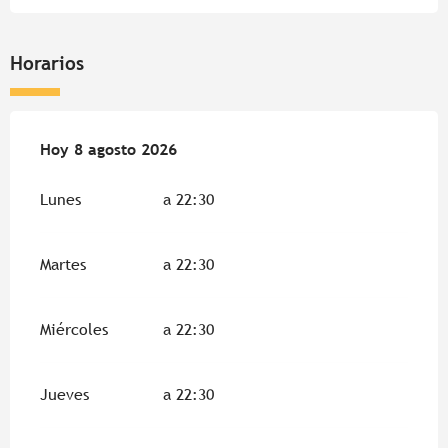
Horarios
Del
Hoy
29 julio 2026
8 agosto 2026
al
8 agosto 2026
Lunes
a 22:30
Martes
a 22:30
Miércoles
a 22:30
Jueves
a 22:30