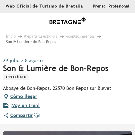
Aller
Web Oficial de Turismo de Bretaña
Prensa
Profesional
au
contenu
principal
Inicio
Prepara tu estancia
Acontecimientos
Son & Lumière de Bon-Repos
29 julio > 8 agosto
Son & Lumière de Bon-Repos
ESPECTÁCULO
Abbaye de Bon-Repos, 22570 Bon Repos sur Blavet
Cómo llegar
¡Voy en tren!
Ajouter aux favoris
Compartir