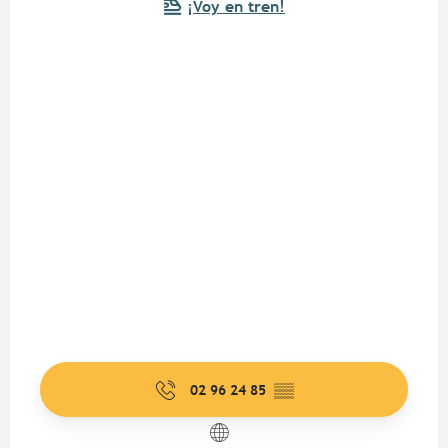
¡Voy en tren!
02 96 24 85
▒▒