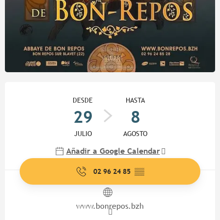
Horarios y datos de contacto
DESDE
HASTA
29
8
JULIO
AGOSTO
Añadir a Google Calendar
02 96 24 85
▒▒
www.bonrepos.bzh