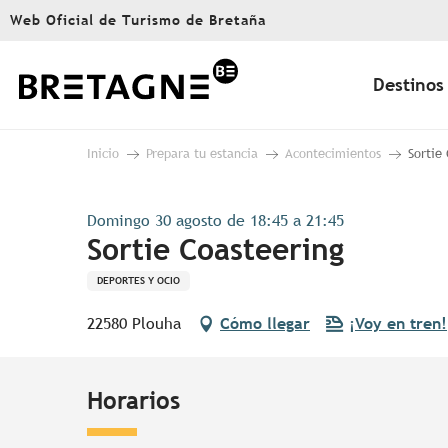
Aller
Web Oficial de Turismo de Bretaña
au
contenu
principal
Destinos
Inicio
Prepara tu estancia
Acontecimientos
Sortie
Domingo 30 agosto de 18:45 a 21:45
Sortie Coasteering
DEPORTES Y OCIO
22580 Plouha
Cómo llegar
¡Voy en tren!
Horarios