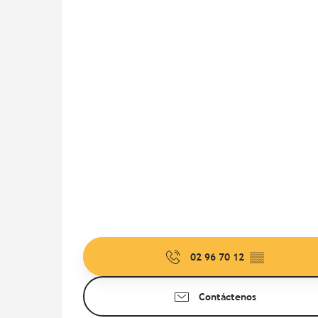
02 96 70 12
▒▒
Contáctenos