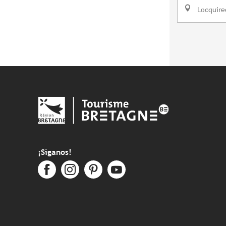
Locquire
¡Síganos!