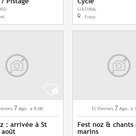
 / Pistage
Cycle
RSO
CULTURAL
uet
Erquy
7
7
iernes
Ago.
a 8:00
Viernes
Ago.
a 
El
z : arrivée à St
Fest noz & chants
7 août
marins