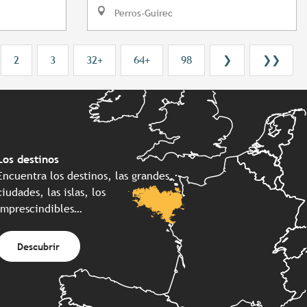
Perros-Guirec
2
3
32+
64+
98
❯
❯❯
Los destinos
Encuentra los destinos, las grandes
ciudades, las islas, los
imprescindibles…
Descubrir