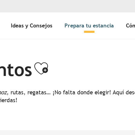
Ideas y Consejos
Prepara tu estancia
Cóm
ntos
Ajouter aux 
noz
, rutas, regatas… ¡No falta donde elegir! Aquí d
pierdas!