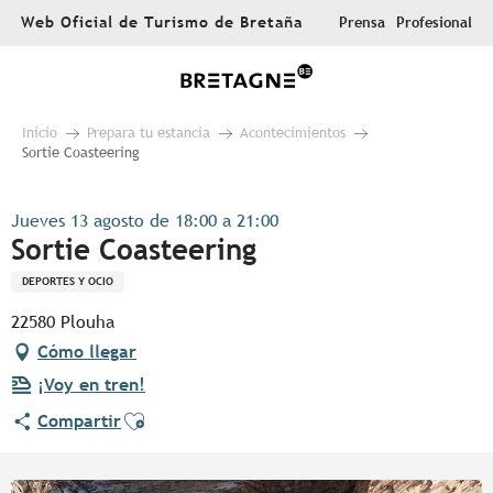
Aller
Web Oficial de Turismo de Bretaña
Prensa
Profesional
au
contenu
principal
Inicio
Prepara tu estancia
Acontecimientos
Sortie Coasteering
Jueves 13 agosto de 18:00 a 21:00
Sortie Coasteering
DEPORTES Y OCIO
22580 Plouha
Cómo llegar
¡Voy en tren!
Ajouter aux favoris
Compartir