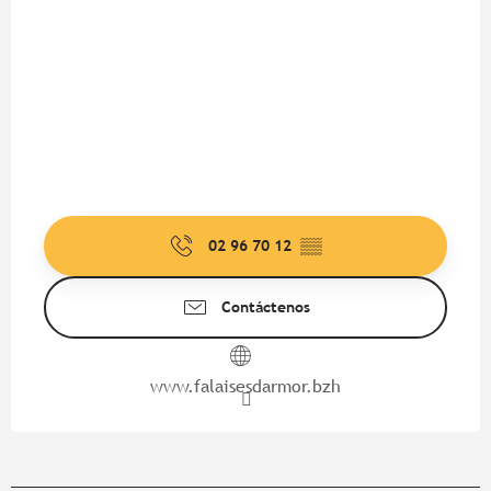
02 96 70 12
▒▒
Contáctenos
www.falaisesdarmor.bzh