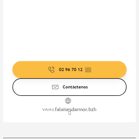
02 96 70 12
▒▒
Contáctenos
www.falaisesdarmor.bzh