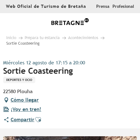
Aller
Web Oficial de Turismo de Bretaña
Prensa
Profesional
au
contenu
principal
Inicio
Prepara tu estancia
Acontecimientos
Sortie Coasteering
Miércoles 12 agosto de 17:15 a 20:00
Sortie Coasteering
DEPORTES Y OCIO
22580 Plouha
Cómo llegar
¡Voy en tren!
Ajouter aux favoris
Compartir