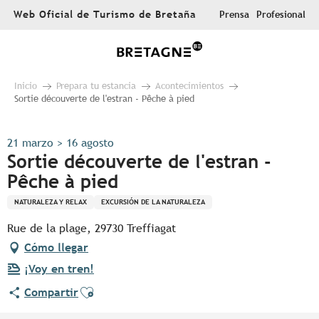
Aller
Web Oficial de Turismo de Bretaña
Prensa
Profesional
au
contenu
principal
Inicio
Prepara tu estancia
Acontecimientos
Sortie découverte de l'estran - Pêche à pied
21 marzo > 16 agosto
Sortie découverte de l'estran -
Pêche à pied
NATURALEZA Y RELAX
EXCURSIÓN DE LA NATURALEZA
Rue de la plage, 29730 Treffiagat
Cómo llegar
¡Voy en tren!
Ajouter aux favoris
Compartir