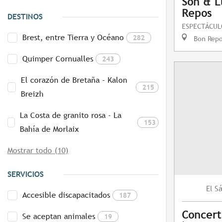
Son & L
Repos
DESTINOS
ESPECTÁCUL
Brest, entre Tierra y Océano
282
Bon Repo
Quimper Cornualles
243
El corazón de Bretaña - Kalon
215
Breizh
La Costa de granito rosa - La
153
Bahía de Morlaix
Mostrar todo (10)
SERVICIOS
S
El
Accesible discapacitados
187
Concert
Se aceptan animales
19