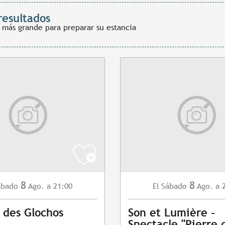
resultados
 más grande para preparar su estancia
8
8
ábado
Ago.
a 21:00
Sábado
Ago.
a 
El
 des Glochos
Son et Lumière -
Spectacle "Pierre 