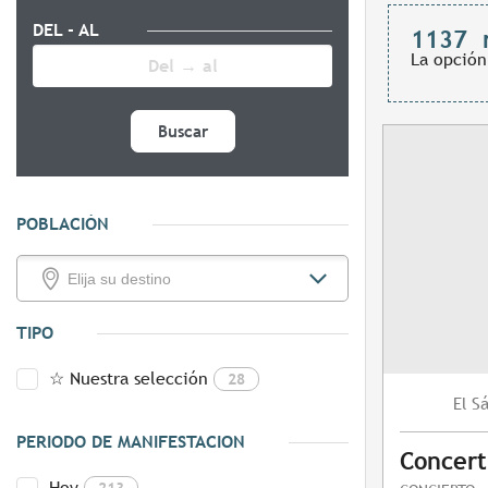
DEL - AL
1137
La opción
Buscar
POBLACIÓN
TIPO
☆ Nuestra selección
28
S
El
PERIODO DE MANIFESTACION
Concert
Hoy
213