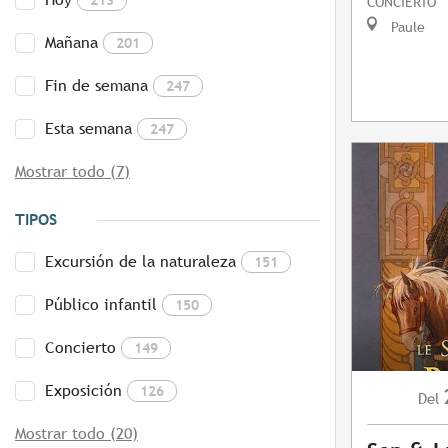
CONCIERTO
Paule
Mañana
201
Fin de semana
247
Esta semana
247
Mostrar todo (7)
TIPOS
Excursión de la naturaleza
151
Público infantil
150
Concierto
149
Exposición
126
Del
Mostrar todo (20)