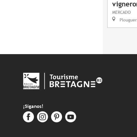
vignero
MERCADO
Plouguer
¡Síganos!