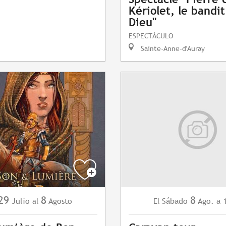
Kériolet, le bandi
Dieu"
ESPECTÁCULO
Sainte-Anne-d'Auray
29
8
8
Julio
Agosto
Sábado
Ago.
a 
al
El