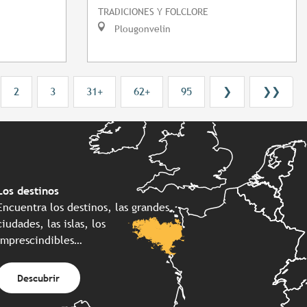
TRADICIONES Y FOLCLORE
Plougonvelin
2
3
31+
62+
95
❯
❯❯
Los destinos
Encuentra los destinos, las grandes
ciudades, las islas, los
imprescindibles…
Descubrir