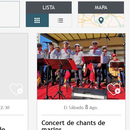
LISTA
MAPA
8
22:30
Sábado
Ago.
El
Concert de chants de
de
marins