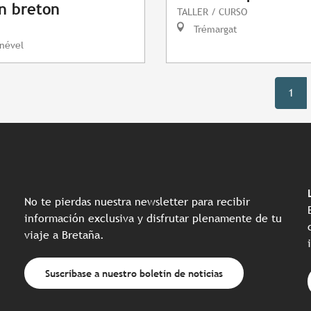
n breton
TALLER / CURSO
Trémargat
nével
1
No te pierdas nuestra newsletter para recibir
información exclusiva y disfrutar plenamente de tu
viaje a Bretaña.
Suscríbase a nuestro boletín de noticias