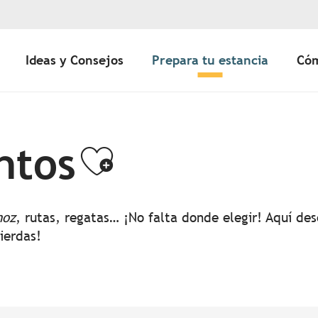
Ideas y Consejos
Prepara tu estancia
Cóm
ntos
Ajouter aux 
noz
, rutas, regatas… ¡No falta donde elegir! Aquí d
pierdas!