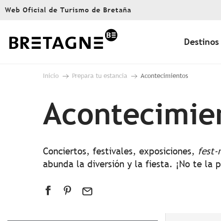
Aller
Web Oficial de Turismo de Bretaña
au
contenu
principal
Destinos
Inicio
Prepara tu estancia
Acontecimientos
Acontecimie
Conciertos, festivales, exposiciones,
fest-
abunda la diversión y la fiesta. ¡No te la 