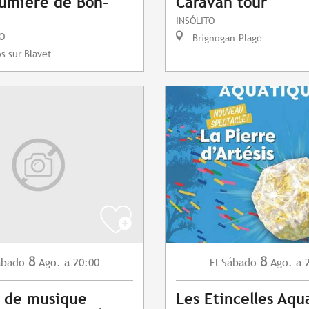
umière de Bon-
Caravan tour
INSÓLITO
O
Brignogan-Plage
s sur Blavet
8
8
ábado
Ago.
a 20:00
Sábado
Ago.
a 
El
 de musique
Les Etincelles Aqu