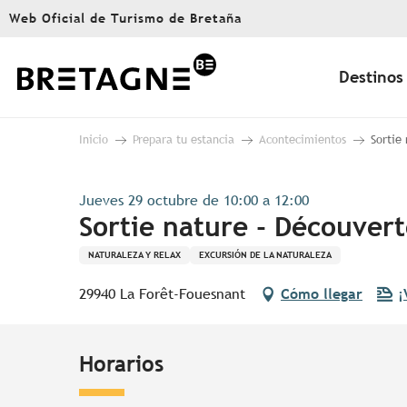
Aller
Web Oficial de Turismo de Bretaña
au
contenu
principal
Destinos
Inicio
Prepara tu estancia
Acontecimientos
Sortie
Jueves 29 octubre de 10:00 a 12:00
Sortie nature - Découvert
NATURALEZA Y RELAX
EXCURSIÓN DE LA NATURALEZA
29940 La Forêt-Fouesnant
Cómo llegar
¡
Horarios