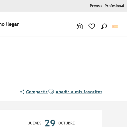
Prensa
Profesional
o llegar
Buscar
Voir les favoris
Ajouter aux favoris
Compartir
Añadir a mis favoritos
Horarios y datos de contac
29
JUEVES
OCTUBRE