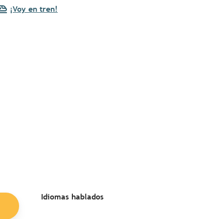
¡Voy en tren!
Idiomas hablados
Idiomas hablados