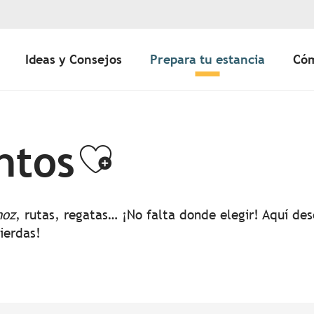
Ideas y Consejos
Prepara tu estancia
Cóm
ntos
Ajouter aux 
noz
, rutas, regatas… ¡No falta donde elegir! Aquí d
pierdas!