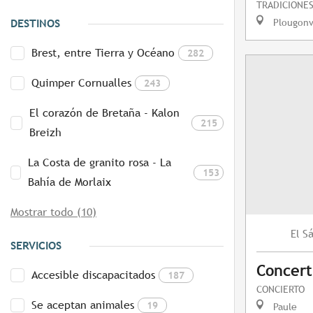
TRADICIONES
Plougonv
DESTINOS
Brest, entre Tierra y Océano
282
Quimper Cornualles
243
El corazón de Bretaña - Kalon
215
Breizh
La Costa de granito rosa - La
153
Bahía de Morlaix
Mostrar todo (10)
S
El
SERVICIOS
Concert
Accesible discapacitados
187
CONCIERTO
Se aceptan animales
19
Paule