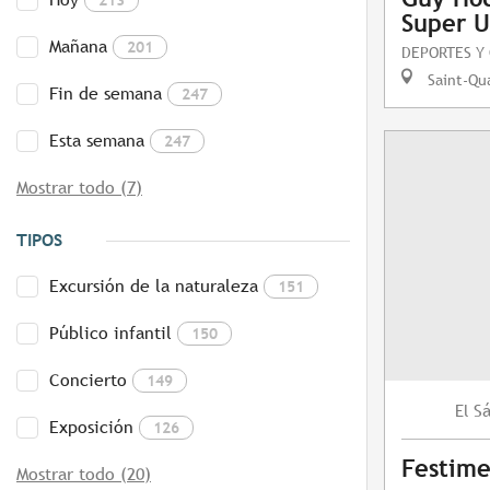
Super U
Mañana
201
DEPORTES Y 
Saint-Qua
Fin de semana
247
Esta semana
247
Mostrar todo (7)
TIPOS
Excursión de la naturaleza
151
Público infantil
150
Concierto
149
S
El
Exposición
126
Festime
Mostrar todo (20)