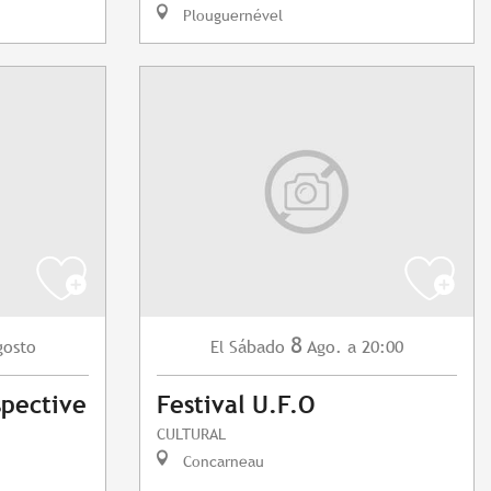
Plouguernével
8
gosto
Sábado
Ago.
a 20:00
El
spective
Festival U.F.O
CULTURAL
Concarneau