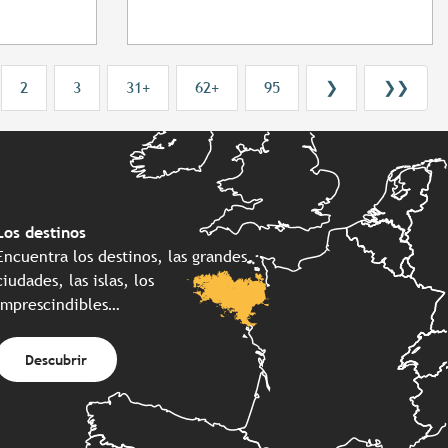
2
3
31+
62+
95
❯
❯❯
Los destinos
Encuentra los destinos, las grandes
ciudades, las islas, los
imprescindibles…
Descubrir