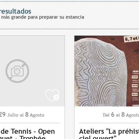
resultados
 más grande para preparar su estancia
29
8
6
8
Julio
Agosto
Agost
al
Del
al
 de Tennis - Open
Ateliers "La préhis
uet - Trophée
ciel ouvert"