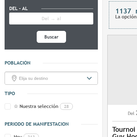
DEL - AL
1137
La opción
Buscar
POBLACIÓN
TIPO
☆ Nuestra selección
28
Del
PERIODO DE MANIFESTACION
Tournoi
Guy Hoq
Hoy
213