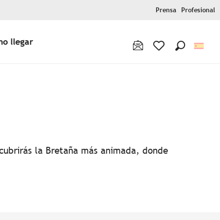
Prensa
Profesional
o llegar
Buscar
Voir les favoris
favoris
escubrirás la Bretaña más animada, donde