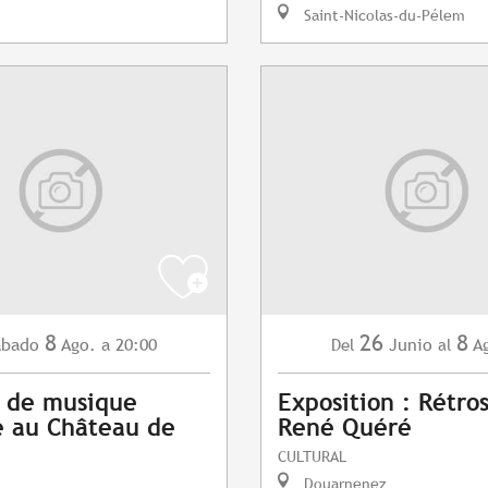
Saint-Nicolas-du-Pélem
8
26
8
ábado
Ago.
a 20:00
Junio
A
Del
al
 de musique
Exposition : Rétro
 au Château de
René Quéré
CULTURAL
Douarnenez