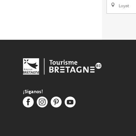
Loyat
¡Síganos!