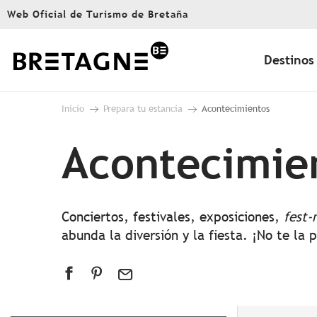
Aller
Web Oficial de Turismo de Bretaña
au
contenu
principal
Destinos
Inicio
Prepara tu estancia
Acontecimientos
Acontecimie
Conciertos, festivales, exposiciones,
fest-
abunda la diversión y la fiesta. ¡No te la 