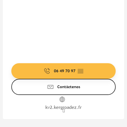
06 49 70 97
▒▒
Contáctenos
kv2.kergroadez.fr