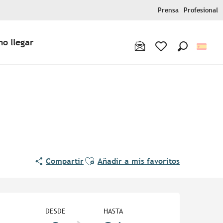
Prensa
Profesional
o llegar
Buscar
Voir les favoris
Ajouter aux favoris
Compartir
Añadir a mis favoritos
Horarios y datos de contac
DESDE
HASTA