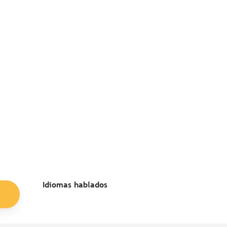
Idiomas hablados
Idiomas hablados