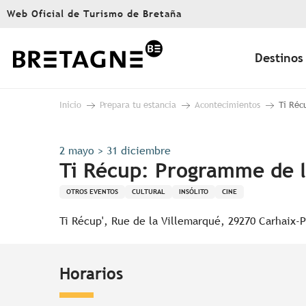
Aller
Web Oficial de Turismo de Bretaña
au
contenu
principal
Destinos
Inicio
Prepara tu estancia
Acontecimientos
Ti Réc
2 mayo > 31 diciembre
Ti Récup: Programme de 
OTROS EVENTOS
CULTURAL
INSÓLITO
CINE
Ti Récup', Rue de la Villemarqué, 29270 Carhaix-
Horarios