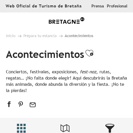
Aller
Web Oficial de Turismo de Bretaña
Prensa
Profesional
au
contenu
principal
Inicio
Prepara tu estancia
Acontecimientos
Acontecimientos
Ajouter au
Conciertos, festivales, exposiciones,
fest-noz
, rutas,
regatas… ¡No falta donde elegir! Aquí descubrirás la Bretaña
más animada, donde abunda la diversión y la fiesta. ¡No te
la pierdas!