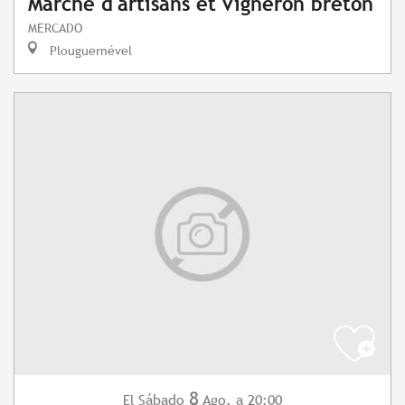
Marché d'artisans et vigneron breton
MERCADO
Plouguernével
8
Sábado
Ago.
a 20:00
El