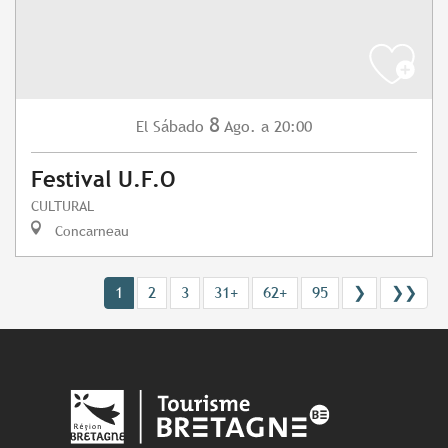
8
Sábado
Ago.
a 20:00
El
Festival U.F.O
CULTURAL
Concarneau
1
2
3
31+
62+
95
❯
❯❯