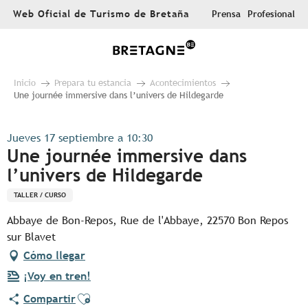
Aller
Web Oficial de Turismo de Bretaña
Prensa
Profesional
au
contenu
principal
Inicio
Prepara tu estancia
Acontecimientos
Une journée immersive dans l’univers de Hildegarde
Jueves 17 septiembre a 10:30
Une journée immersive dans
l’univers de Hildegarde
TALLER / CURSO
Abbaye de Bon-Repos, Rue de l'Abbaye, 22570 Bon Repos
sur Blavet
Cómo llegar
¡Voy en tren!
Ajouter aux favoris
Compartir