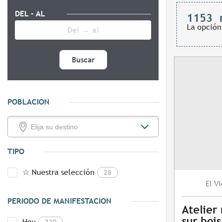
DEL - AL
1153
La opción
Buscar
POBLACIÓN
TIPO
☆ Nuestra selección
28
Vi
El
PERIODO DE MANIFESTACION
Atelier
sur bois
Hoy
230