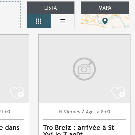
LISTA
MAPA
7
21:00
Viernes
Ago.
a 8:00
El
e dans
Tro Breiz : arrivée à St
Yvi le 7 août