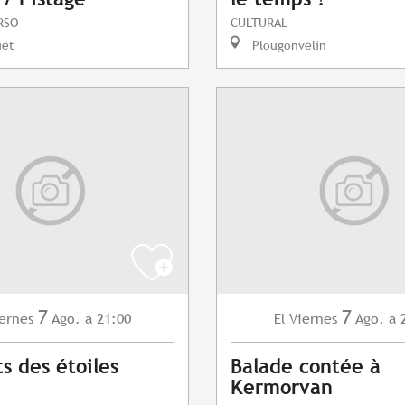
RSO
CULTURAL
uet
Plougonvelin
7
7
ernes
Ago.
a 21:00
Viernes
Ago.
a 
El
s des étoiles
Balade contée à
Kermorvan