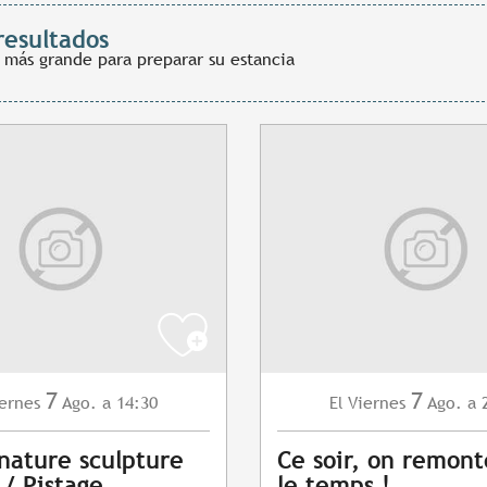
resultados
 más grande para preparar su estancia
7
7
ernes
Ago.
a 14:30
Viernes
Ago.
a 
El
 nature sculpture
Ce soir, on remont
 / Pistage
le temps !