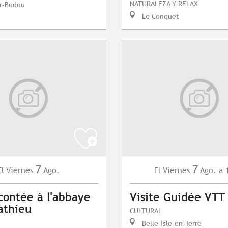
NATURALEZA Y RELAX
r-Bodou
Le Conquet
7
7
Viernes
Ago.
Viernes
Ago.
a 
El
El
contée à l'abbaye
Visite Guidée VTT
athieu
CULTURAL
Belle-Isle-en-Terre