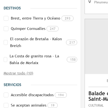
Pleumeu
DESTINOS
Brest, entre Tierra y Océano
293
Quimper Cornualles
247
El corazón de Bretaña - Kalon
217
Breizh
La Costa de granito rosa - La
158
Bahía de Morlaix
Mostrar todo (10)
SERVICIOS
Balade 
Accesible discapacitados
194
Saint-M
Se aceptan animales
19
CULTURAL