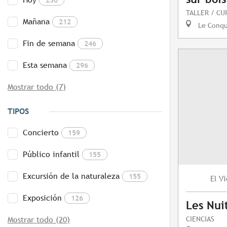
TALLER / CU
Mañana
212
Le Conq
Fin de semana
246
Esta semana
296
Mostrar todo (7)
TIPOS
Concierto
159
Público infantil
155
Excursión de la naturaleza
155
Vi
El
Exposición
126
Les Nuit
CIENCIAS
Mostrar todo (20)