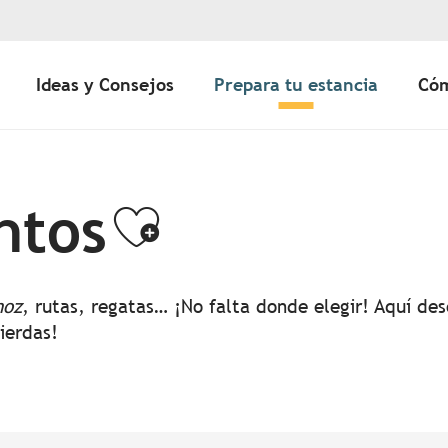
Ideas y Consejos
Prepara tu estancia
Cóm
ntos
Ajouter aux 
noz
, rutas, regatas… ¡No falta donde elegir! Aquí d
pierdas!