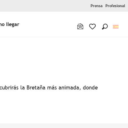
Prensa
Profesional
o llegar
Buscar
Voir les favoris
favoris
escubrirás la Bretaña más animada, donde