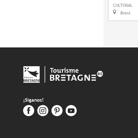
CULTURAL
Brest
¡Síganos!