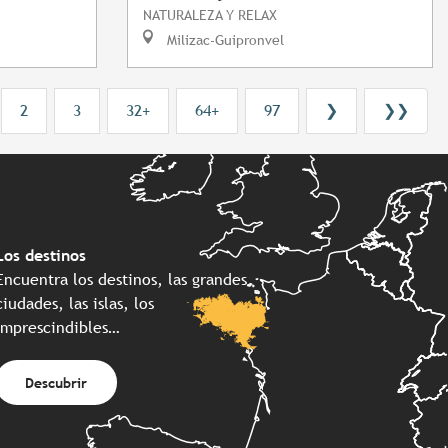
NATURALEZA Y RELAX
Milizac-Guipronvel
2
3
32+
64+
97
❯
❯❯
Los destinos
Encuentra los destinos, las grandes
ciudades, las islas, los
imprescindibles…
Descubrir