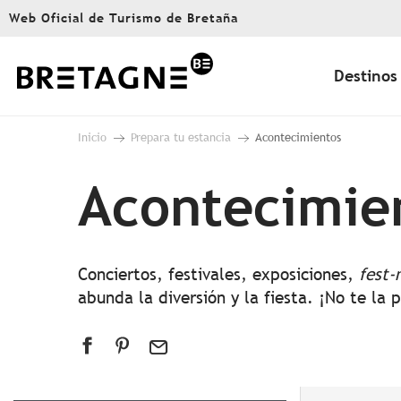
Aller
Web Oficial de Turismo de Bretaña
au
contenu
principal
Destinos
Inicio
Prepara tu estancia
Acontecimientos
Acontecimie
Conciertos, festivales, exposiciones,
fest-
abunda la diversión y la fiesta. ¡No te la 