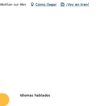
0 Moëlan-sur-Mer
Cómo llegar
¡Voy en tren!
Idiomas hablados
Idiomas hablados