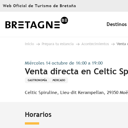
Aller
Web Oficial de Turismo de Bretaña
au
contenu
principal
Destinos
Inicio
Prepara tu estancia
Acontecimientos
Venta 
Miércoles 14 octubre de 16:00 a 19:00
Venta directa en Celtic Sp
GASTRONOMÍA
MERCADO
Celtic Spiruline, Lieu-dit Kerampellan, 29350 Moë
Horarios