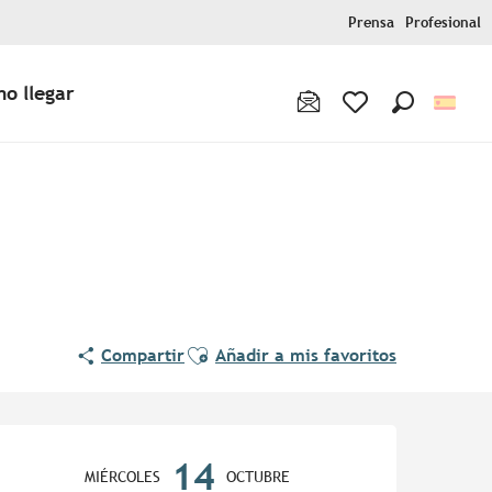
Prensa
Profesional
o llegar
Buscar
Voir les favoris
Ajouter aux favoris
Compartir
Añadir a mis favoritos
Horarios y datos de contac
14
MIÉRCOLES
OCTUBRE