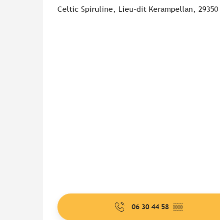
Celtic Spiruline, Lieu-dit Kerampellan, 2935
06 30 44 58
▒▒