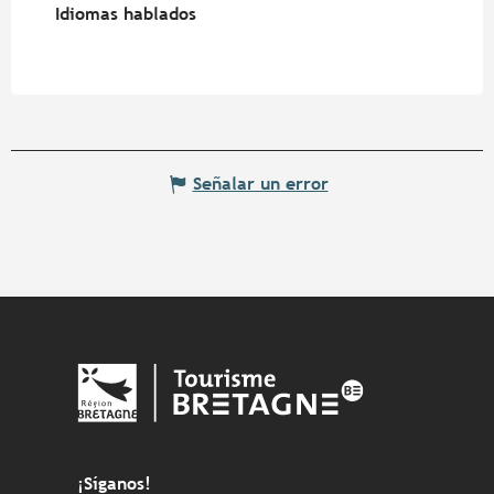
Idiomas hablados
Idiomas hablados
Señalar un error
¡Síganos!