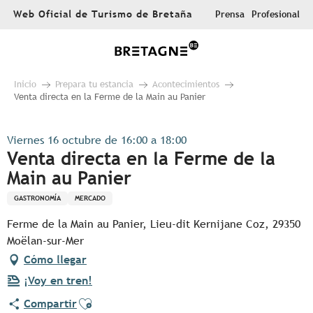
Aller
Web Oficial de Turismo de Bretaña
Prensa
Profesional
au
contenu
principal
Inicio
Prepara tu estancia
Acontecimientos
Venta directa en la Ferme de la Main au Panier
Viernes 16 octubre de 16:00 a 18:00
Venta directa en la Ferme de la
Main au Panier
GASTRONOMÍA
MERCADO
Ferme de la Main au Panier, Lieu-dit Kernijane Coz, 29350
Moëlan-sur-Mer
Cómo llegar
¡Voy en tren!
Ajouter aux favoris
Compartir