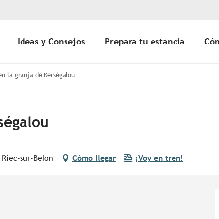
Ideas y Consejos
Prepara tu estancia
Cóm
en la granja de Kerségalou
ségalou
 Riec-sur-Belon
Cómo llegar
¡Voy en tren!