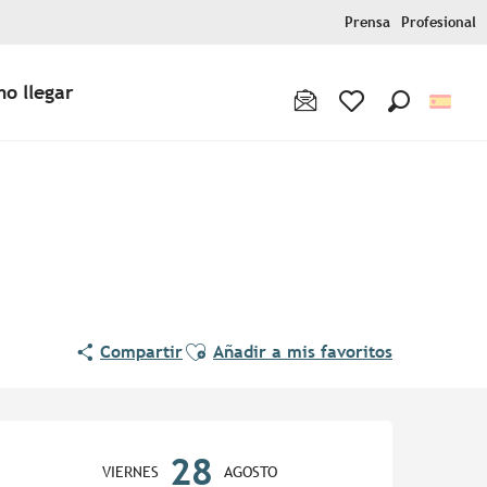
Prensa
Profesional
o llegar
Buscar
Voir les favoris
Ajouter aux favoris
Compartir
Añadir a mis favoritos
Horarios y datos de contac
28
VIERNES
AGOSTO