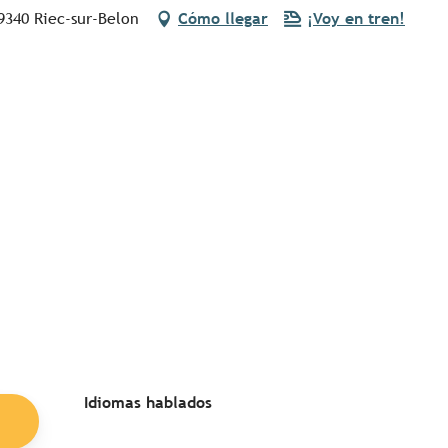
9340 Riec-sur-Belon
Cómo llegar
¡Voy en tren!
Idiomas hablados
Idiomas hablados