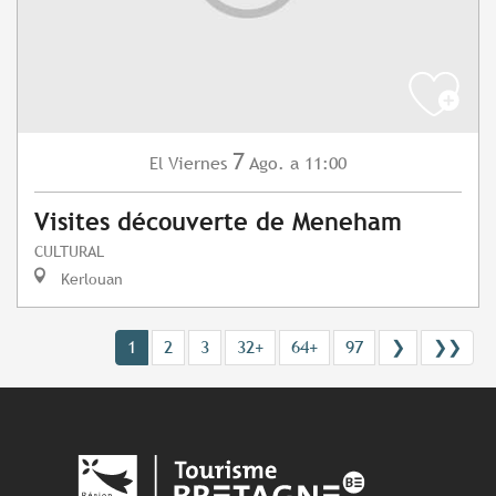
7
Viernes
Ago.
a 11:00
El
Visites découverte de Meneham
CULTURAL
Kerlouan
1
2
3
32+
64+
97
❯
❯❯