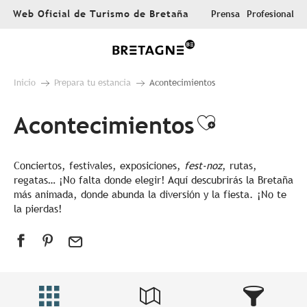
Aller
Web Oficial de Turismo de Bretaña
Prensa
Profesional
au
contenu
principal
Inicio
Prepara tu estancia
Acontecimientos
Acontecimientos
Ajouter au
Conciertos, festivales, exposiciones,
fest-noz
, rutas,
regatas… ¡No falta donde elegir! Aquí descubrirás la Bretaña
más animada, donde abunda la diversión y la fiesta. ¡No te
la pierdas!