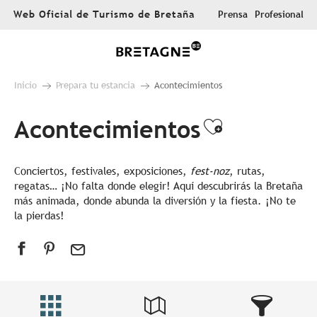
Aller
Web Oficial de Turismo de Bretaña
Prensa
Profesional
au
contenu
principal
Inicio
Prepara tu estancia
Acontecimientos
Acontecimientos
Ajouter au
Conciertos, festivales, exposiciones,
fest-noz
, rutas,
regatas… ¡No falta donde elegir! Aquí descubrirás la Bretaña
más animada, donde abunda la diversión y la fiesta. ¡No te
la pierdas!