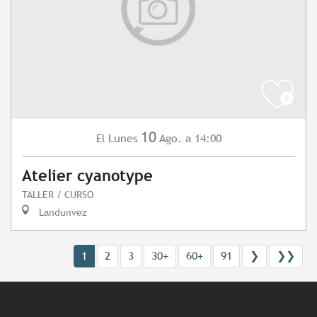
10
Lunes
Ago.
a 14:00
El
Atelier cyanotype
TALLER / CURSO
Landunvez
1
2
3
30+
60+
91
❯
❯❯