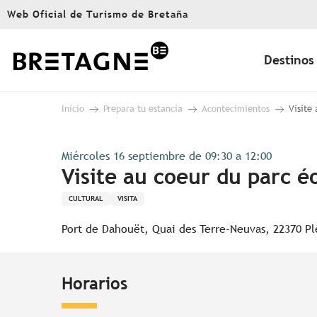
Aller
Web Oficial de Turismo de Bretaña
au
contenu
principal
Destinos
Inicio
Prepara tu estancia
Acontecimientos
Visite
Miércoles 16 septiembre de 09:30 a 12:00
Visite au coeur du parc é
CULTURAL
VISITA
Port de Dahouët, Quai des Terre-Neuvas, 22370 P
Horarios