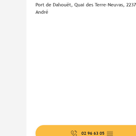
Port de Dahouët, Quai des Terre-Neuvas, 2237
André
02 96 63 05
▒▒