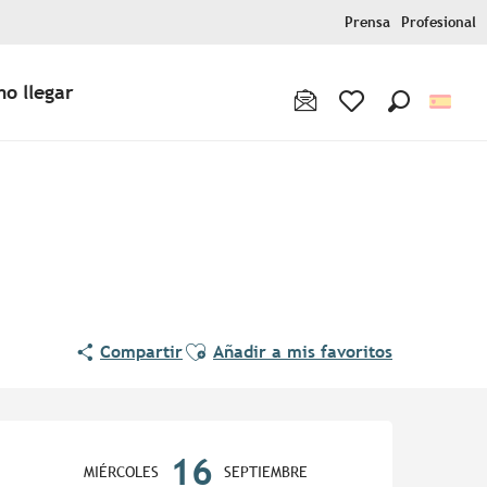
Prensa
Profesional
o llegar
Buscar
Voir les favoris
Ajouter aux favoris
Compartir
Añadir a mis favoritos
Horarios y datos de contac
16
MIÉRCOLES
SEPTIEMBRE