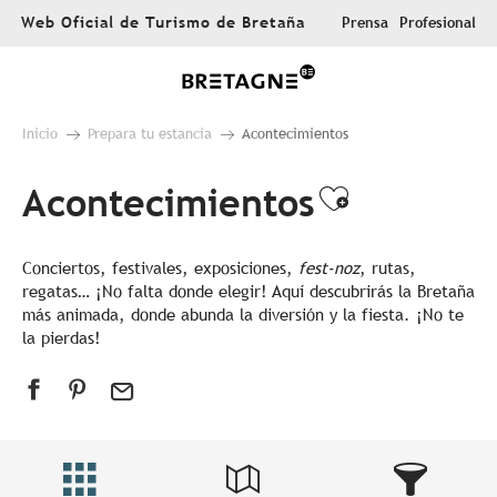
Aller
Web Oficial de Turismo de Bretaña
Prensa
Profesional
au
contenu
principal
Inicio
Prepara tu estancia
Acontecimientos
Acontecimientos
Ajouter au
Conciertos, festivales, exposiciones,
fest-noz
, rutas,
regatas… ¡No falta donde elegir! Aquí descubrirás la Bretaña
más animada, donde abunda la diversión y la fiesta. ¡No te
la pierdas!