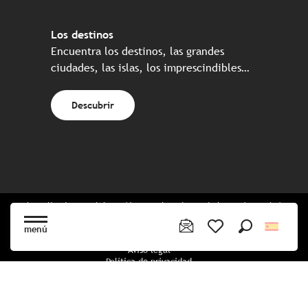
Los destinos
Encuentra los destinos, las grandes
ciudades, las islas, los imprescindibles…
Descubrir
Web realizada en colaboración con el conjunto de los socios turísticos
bretones
menú
Buscar
Voir les favoris
Aviso legal
Política de privacidad
Política de Cookies
Configuración de cookies
Reserva CGU