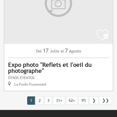
17
7
Julio
Agosto
Del
al
Expo photo "Reflets et l'oeil du
photographe"
OTROS EVENTOS
La Forêt-Fouesnant
1
2
3
31+
62+
95
❯
❯❯