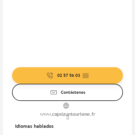
02 57 56 03
▒▒
Contáctenos
www.capsizuntourisme.fr
Idiomas hablados
Idiomas hablados