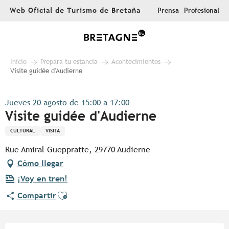
Aller
Web Oficial de Turismo de Bretaña
Prensa
Profesional
au
contenu
principal
Inicio
Prepara tu estancia
Acontecimientos
Visite guidée d'Audierne
Jueves 20 agosto de 15:00 a 17:00
Visite guidée d'Audierne
CULTURAL
VISITA
Rue Amiral Gueppratte, 29770 Audierne
Cómo llegar
¡Voy en tren!
Ajouter aux favoris
Compartir