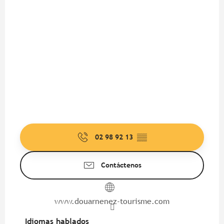
02 98 92 13
▒▒
Contáctenos
www.douarnenez-tourisme.com
Idiomas hablados
Idiomas hablados