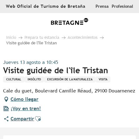
Aller
Web Oficial de Turismo de Bretaña
Prensa
Profesional
au
contenu
principal
Inicio
Prepara tu estancia
Acontecimientos
Visite guidée de l'île Tristan
Jueves 13 agosto a 10:45
Visite guidée de l'île Tristan
CULTURAL
INSÓLITO
EXCURSIÓN DE LA NATURALEZA
VISITA
Cale du guet, Boulevard Camille Réaud, 29100 Douarnenez
Cómo llegar
¡Voy en tren!
Ajouter aux favoris
Compartir